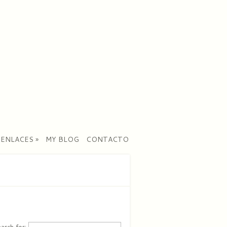
ENLACES
»
MY BLOG
CONTACTO
arch for: